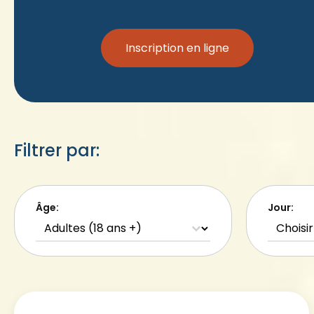
Inscription en ligne
Filtrer par:
Âge:
Jour:
Activités - Age
Activit
Select content
Select 