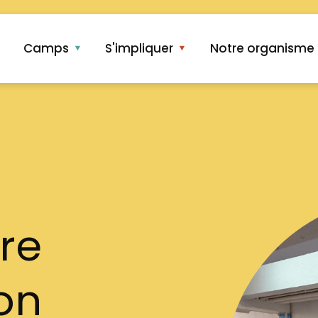
Camps
S'impliquer
Notre organisme
re
on