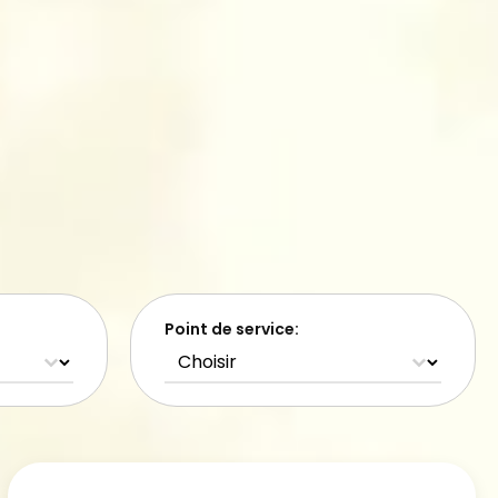
Point de service:
Activités - Emplacements
Select content